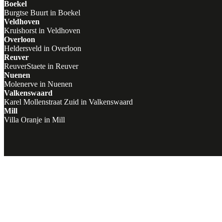
Boekel
Burgtse Buurt in Boekel
Veldhoven
Kruishorst in Veldhoven
Overloon
Heldersveld in Overloon
Reuver
ReuverStaete in Reuver
Nuenen
Molenerve in Nuenen
Valkenswaard
Karel Mollenstraat Zuid in Valkenswaard
Mill
Villa Oranje in Mill