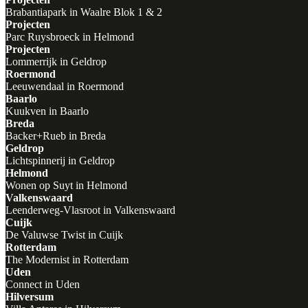
Brabantiapark in Waalre Blok 1 & 2
Projecten
Parc Ruysbroeck in Helmond
Projecten
Lommerrijk in Geldrop
Roermond
Leeuwendaal in Roermond
Baarlo
Kuukven in Baarlo
Breda
Backer+Rueb in Breda
Geldrop
Lichtspinnerij in Geldrop
Helmond
Wonen op Suyt in Helmond
Valkenswaard
Leenderweg-Vlasroot in Valkenswaard
Cuijk
De Valuwse Twist in Cuijk
Rotterdam
The Modernist in Rotterdam
Uden
Connect in Uden
Hilversum