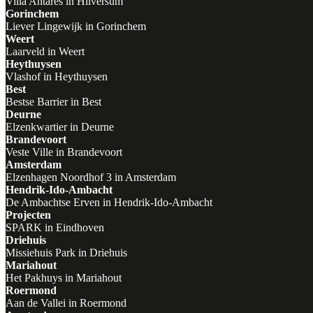
Villa Antares in Hilversum
Gorinchem
Liever Lingewijk in Gorinchem
Weert
Laarveld in Weert
Heythuysen
Vlashof in Heythuysen
Best
Bestse Barrier in Best
Deurne
Elzenkwartier in Deurne
Brandevoort
Veste Ville in Brandevoort
Amsterdam
Elzenhagen Noordhof 3 in Amsterdam
Hendrik-Ido-Ambacht
De Ambachtse Erven in Hendrik-Ido-Ambacht
Projecten
SPARK in Eindhoven
Driehuis
Missiehuis Park in Driehuis
Mariahout
Het Pakhuys in Mariahout
Roermond
Aan de Vallei in Roermond