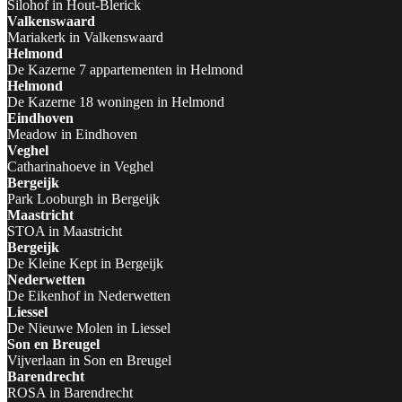
Silohof in Hout-Blerick
Valkenswaard
Mariakerk in Valkenswaard
Helmond
De Kazerne 7 appartementen in Helmond
Helmond
De Kazerne 18 woningen in Helmond
Eindhoven
Meadow in Eindhoven
Veghel
Catharinahoeve in Veghel
Bergeijk
Park Looburgh in Bergeijk
Maastricht
STOA in Maastricht
Bergeijk
De Kleine Kept in Bergeijk
Nederwetten
De Eikenhof in Nederwetten
Liessel
De Nieuwe Molen in Liessel
Son en Breugel
Vijverlaan in Son en Breugel
Barendrecht
ROSA in Barendrecht