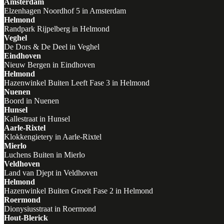
Amsterdam
Elzenhagen Noordhof 5 in Amsterdam
Helmond
Randpark Rijpelberg in Helmond
Veghel
De Dors & De Deel in Veghel
Eindhoven
Nieuw Bergen in Eindhoven
Helmond
Hazenwinkel Buiten Leeft Fase 3 in Helmond
Nuenen
Boord in Nuenen
Hunsel
Kallestraat in Hunsel
Aarle-Rixtel
Klokkengietery in Aarle-Rixtel
Mierlo
Luchens Buiten in Mierlo
Veldhoven
Land van Djept in Veldhoven
Helmond
Hazenwinkel Buiten Groeit Fase 2 in Helmond
Roermond
Dionysiusstraat in Roermond
Hout-Blerick