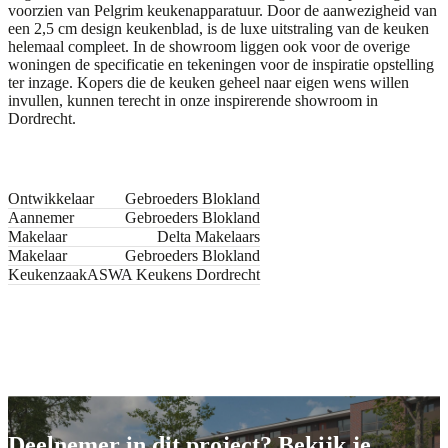
voorzien van
Pelgrim
keukenapparatuur. Door de aanwezigheid van
een 2,5 cm design keukenblad, is de luxe uitstraling van de keuken
helemaal compleet. In de showroom liggen ook voor de overige
woningen de specificatie en tekeningen voor de inspiratie opstelling
ter inzage. Kopers die de keuken geheel naar eigen wens willen
invullen, kunnen terecht in onze inspirerende showroom in
Dordrecht
.
Ontwikkelaar
Gebroeders Blokland
Aannemer
Gebroeders Blokland
Makelaar
Delta Makelaars
Makelaar
Gebroeders Blokland
Keukenzaak
ASWA Keukens Dordrecht
Jouw nieuwe keuken
Jouw nieuwe keuken
Deelnemer in dit project? Bekijk je