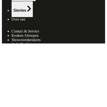
Stories
Over ons
Contact & Service
Keuken Afroepen
Showroomkeukens
Actie Keukens
Vacatures
(
5
)
Projecten
Vestigingen
Klantenservice
Neem contact op met onze klantenservice.
Afspraak maken
Open chat
ASWA Keukens