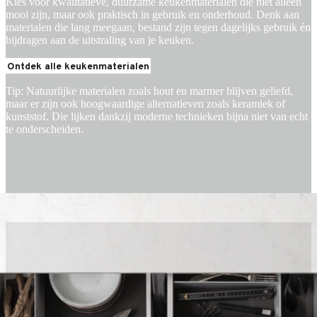
Kies voor kwalitatieve, duurzame keukenmaterialen die niet alleen
mooi zijn, maar ook praktisch in gebruik en onderhoud. Denk aan
materialen die lang meegaan, bestand zijn tegen dagelijks gebruik én
bijdragen aan de uitstraling van je keuken.
Ontdek alle keukenmaterialen
Tip: Natuurlijke materialen zoals hout en marmer blijven geliefd,
maar er zijn ook hoogwaardige alternatieven zoals keramiek of
kunststof. Die lijken dankzij moderne technieken bijna niet van echt
te onderscheiden.
De puntjes op de i
De puntjes op de i
Keukeninspiratie voor