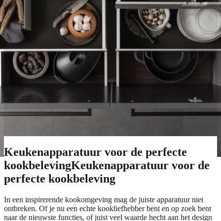
accessoires
Keukeninspiratie voor
accessoires
Maakt jouw hart ook een sprongetje als je denkt aan het moment dat
je de keuken gaat inrichten? Snappen wij helemaal. Met de juiste
keuken accessoires zet je de puntjes op de i. Wat dacht je van
inzetbakjes om je lades perfect te organiseren, verlichting om extra
goed zicht te hebben op het keukenblad, een luxe zeepdispenser,
vaatdoekhouder en een goed waste systeem? Ook in ons assortiment
keukenaccessoires doe je de nodige keuken inspiratie op. Laat je
inspireren door onze collectie
keuken accessoires.
Keukenapparatuur voor de perfecte
kookbeleving
Keukenapparatuur voor de
perfecte kookbeleving
In een inspirerende kookomgeving mag de juiste apparatuur niet
ontbreken. Of je nu een echte kookliefhebber bent en op zoek bent
naar de nieuwste functies, of juist veel waarde hecht aan het design