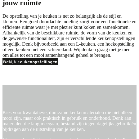
jouw ruimte
De opstelling van je keuken is net zo belangrijk als de stijl en
kleuren. Een goed doordachte indeling zorgt voor een functionele en
efficiënte ruimte waar je met plezier kunt koken en samenkomen.
Afhankelijk van de beschikbare ruimte, de vorm van de keuken en
de gewenste functionaliteit, zijn er verschillende keukenopstellingen
mogelijk. Denk bijvoorbeeld aan een L-keuken, een hoekopstelling
of een keuken met een schiereiland. Wij denken graag met je mee
om alles tot een mooi samenhangend geheel te brengen.
Bekijk keukenopstellingen
Materialen
Materialen
Kies voor kwalitatieve, duurzame keukenmaterialen die niet alleen
mooi zijn, maar ook praktisch in gebruik en onderhoud. Denk aan
materialen die lang meegaan, bestand zijn tegen dagelijks gebruik én
bijdragen aan de uitstraling van je keuken.