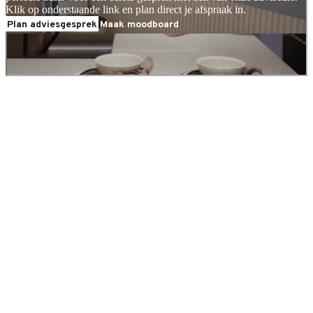
Klik op onderstaande link en plan direct je afspraak in.
Plan adviesgesprek
Maak moodboard