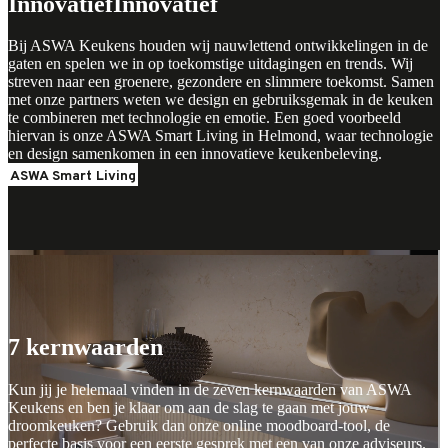
Innovatief
Innovatief
Bij ASWA Keukens houden wij nauwlettend ontwikkelingen in de
gaten en spelen we in op toekomstige uitdagingen en trends. Wij
streven naar een groenere, gezondere en slimmere toekomst. Samen
met onze partners weten we design en gebruiksgemak in de keuken
te combineren met technologie en emotie. Een goed voorbeeld
hiervan is onze ASWA Smart Living in Helmond, waar technologie
en design samenkomen in een innovatieve keukenbeleving.
ASWA Smart Living
Plan je adviesgesprek
Plan je adviesgesprek
7 kernwaarden
Kun jij je helemaal vinden in de zeven kernwaarden van ASWA
Keukens en ben je klaar om aan de slag te gaan met jouw
droomkeuken? Gebruik dan onze online moodboard-tool, de
perfecte basis voor een eerste gesprek met een van onze adviseurs.