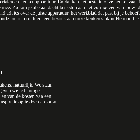
aterialen en keukenapparatuur. En dat kan het beste in onze keukenzaak
mee. Zo kun je alle aandacht besteden aan het vormgeven van jouw ide
nd advies over de juiste apparatuur, het werkblad dat past bij je behoef
ande button om direct een bezoek aan onze keukenzaak in Helmond te
n
kens, natuurlijk. We staan
 geven we je handige
ds en van de kosten van een
inspiratie op te doen en jouw