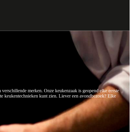
 verschillende merken. Onze keukenzaak is geopend elke eerste
ste keukentechnieken kunt zien. Liever een avondbezoek? Elke