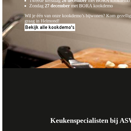
Tweede kerstdag
26 december
met BORA kookdemo
Zondag
27 december
met BORA kookdemo
Wil je één van onze kookdemo’s bijwonen? Kom gezellig 
graag in Helmond!
Bekijk alle kookdemo's
Keukenspecialisten bij 