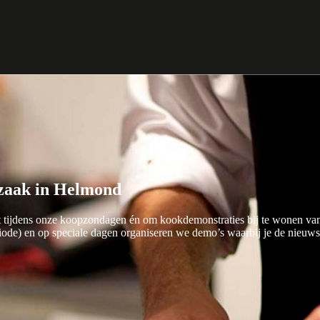
zaak in Helmond
tijdens onze koopzondagen én om kookdemonstraties bij te wonen van
ode) en op speciale dagen organiseren we demo’s waarbij je de nieuw