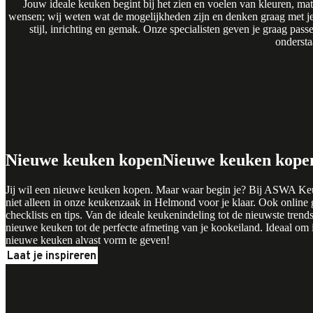
Jouw ideale keuken begint bij het zien en voelen van kleuren, m
wensen; wij weten wat de mogelijkheden zijn en denken graag met je 
Bas
Dirk
Huib
Isa
Marc
Vincent
Kelly
Fleur
stijl, inrichting en gemak. Onze specialisten geven je graag passe
ondersta
Nieuwe keuken kopen
Nieuwe keuken kope
Jij wil een nieuwe keuken kopen. Maar waar begin je? Bij ASWA Keu
niet alleen in onze keukenzaak in Helmond voor je klaar. Ook online
checklists en tips. Van de ideale keukenindeling tot de nieuwste tren
nieuwe keuken tot de perfecte afmeting van je kookeiland. Ideaal om 
nieuwe keuken alvast vorm te geven!
Laat je inspireren