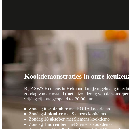
Kookdemo's
Kookdemo's
Kookdemonstraties in onze keuken
Bij ASWA Keukens in Helmond kun je regelmatig terecht 
zondag van de maand (met uitzondering van de zomerperi
vrijdag zijn we geopend tot 20:00 uur.
Zondag
6 september
met BORA kookdemo
Zondag
4 oktober
met Siemens kookdemo
Zondag
18 oktober
met Siemens kookdemo
Zondag
1 november
met Siemens kookdemo