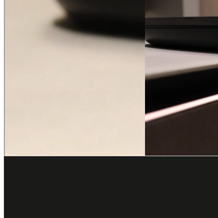
Inspiratie opdoen bij ASWA Keukens Hel
Een bezoekje brengen aan onze keukenzaak in Helmond helpt je bij het
het bepalen van wat je mooi vindt én wat het beste bij jouw smaak e
indeling, apparaten, opslagopties en materialen voor jouw nieuwe ke