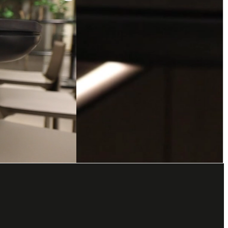
Helmond
eukenopstellingen, kleuren, materialen en stijlen. Dit helpt je bij
nexperts van ASWA Keukens Helmond adviseren je graag over de beste