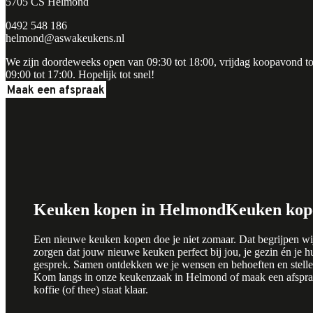
5705 CS Helmond
0492 548 186
helmond@aswakeukens.nl
We zijn doordeweeks open van 09:30 tot 18:00, vrijdag koopavond to
09:00 tot 17:00. Hopelijk tot snel!
Maak een afspraak
Keuken kopen in Helmond
Keuken kop
Een nieuwe keuken kopen doe je niet zomaar. Dat begrijpen wij
zorgen dat jouw nieuwe keuken perfect bij jou, je gezin én je hu
gesprek. Samen ontdekken we je wensen en behoeften en stell
Kom langs in onze keukenzaak in Helmond of maak een afspraa
koffie (of thee) staat klaar.