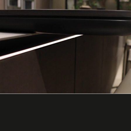
mond
Inspiratie opdoen bij ASWA Keukens 
 opdoen van inspiratie voor jouw nieuwe keuken. Ontdek verschillende k
n behoeften past. Natuurlijk hoef je dit niet alleen te doen. De keuke
uken.