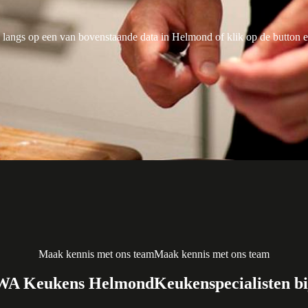
langs op een van bovenstaande data in Helmond of klik op de button e
Maak kennis met ons team
Maak kennis met ons team
ASWA Keukens Helmond
Keukenspecialisten 