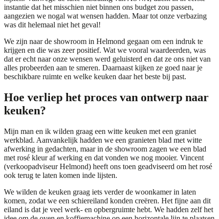
instantie dat het misschien niet binnen ons budget zou passen,
aangezien we nogal wat wensen hadden. Maar tot onze verbazing
was dit helemaal niet het geval!
We zijn naar de showroom in Helmond gegaan om een indruk te
krijgen en die was zeer positief. Wat we vooral waardeerden, was
dat er echt naar onze wensen werd geluisterd en dat ze ons niet van
alles probeerden aan te smeren. Daarnaast kijken ze goed naar je
beschikbare ruimte en welke keuken daar het beste bij past.
Hoe verliep het proces van ontwerp naar
keuken?
Mijn man en ik wilden graag een witte keuken met een graniet
werkblad. Aanvankelijk hadden we een granieten blad met witte
afwerking in gedachten, maar in de showroom zagen we een blad
met rosé kleur af werking en dat vonden we nog mooier. Vincent
(verkoopadviseur Helmond) heeft ons toen geadviseerd om het rosé
ook terug te laten komen inde lijsten.
We wilden de keuken graag iets verder de woonkamer in laten
komen, zodat we een schiereiland konden creëren. Het fijne aan dit
eiland is dat je veel werk- en opbergruimte hebt. We hadden zelf het
idee om de oven en koffiemachine op een horizontale lijn te plaatsen