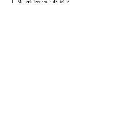
Met geïntegreerde afzuiging