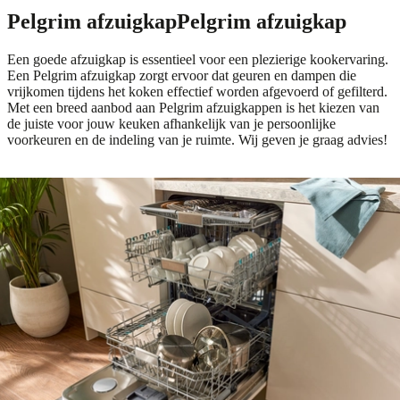
Pelgrim afzuigkap
Pelgrim afzuigkap
Een goede afzuigkap is essentieel voor een plezierige kookervaring.
Een Pelgrim afzuigkap zorgt ervoor dat geuren en dampen die
vrijkomen tijdens het koken effectief worden afgevoerd of gefilterd.
Met een breed aanbod aan Pelgrim afzuigkappen is het kiezen van
de juiste voor jouw keuken afhankelijk van je persoonlijke
voorkeuren en de indeling van je ruimte. Wij geven je graag advies!
Pelgrim vaatwasser: voor elk
gezin
Pelgrim vaatwasser: voor elk gezin
Als het gaat om gemak in de keuken, is je vaatwasser onmisbaar. Of
je nu een klein huishouden hebt of een groot gezin, Pelgrim heeft
altijd de perfecte vaatwasser voor jouw situatie. Van compacte
modellen tot ruime XL-vatwassers en vaatwassers met een slimme
besteklade, Pelgrim biedt oplossingen die het afwassen een stuk
efficiënter en eenvoudiger maken. Zo hoef je nooit meer te zorgen
over de afwas, en kun je meer tijd besteden aan de leuke dingen in