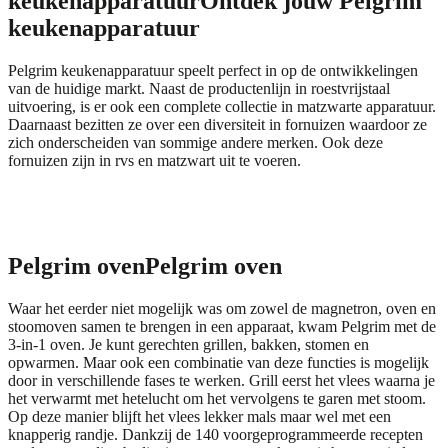
keukenapparatuur
Ontdek jouw Pelgrim
keukenapparatuur
Pelgrim keukenapparatuur speelt perfect in op de ontwikkelingen
van de huidige markt. Naast de productenlijn in roestvrijstaal
uitvoering, is er ook een complete collectie in matzwarte apparatuur.
Daarnaast bezitten ze over een diversiteit in fornuizen waardoor ze
zich onderscheiden van sommige andere merken. Ook deze
fornuizen zijn in rvs en matzwart uit te voeren.
Pelgrim oven
Pelgrim oven
Waar het eerder niet mogelijk was om zowel de magnetron, oven en
stoomoven samen te brengen in een apparaat, kwam Pelgrim met de
3-in-1 oven. Je kunt gerechten grillen, bakken, stomen en
opwarmen. Maar ook een combinatie van deze functies is mogelijk
door in verschillende fases te werken. Grill eerst het vlees waarna je
het verwarmt met hetelucht om het vervolgens te garen met stoom.
Op deze manier blijft het vlees lekker mals maar wel met een
knapperig randje. Dankzij de 140 voorgeprogrammeerde recepten