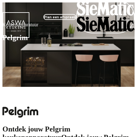
Plan een afspraak
Keukenapparatuur
Pelgrim
Ontdek jouw Pelgrim