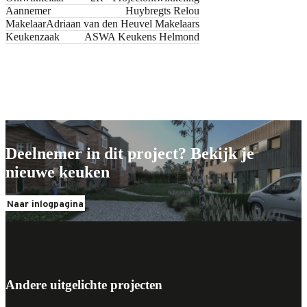
Aannemer
Huybregts Relou
Makelaar
Adriaan van den Heuvel Makelaars
Keukenzaak
ASWA Keukens Helmond
Jouw nieuwe keuken
Jouw nieuwe keuken
Deelnemer in dit project? Bekijk je
nieuwe keuken
Naar inlogpagina
Andere uitgelichte projecten