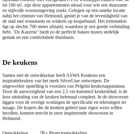
tot 100 m², zijn deze appartementen ideaal voor wie een duurzame
en stijlvolle woonomgeving zoekt. Gelegen op een unieke locatie
nabij het centrum van Helmond, geniet je van de levendigheid van
de stad met restaurants en winkels op loopafstand. Het treinstation
ligt op slechts 700 meter afstand, waardoor je een goede verbinding
hebt. ‘De Kazerne’ biedt zo de perfecte balans tussen stedelijk
gemak en een comfortabele thuisbasis.
De keukens
Samen met de ontwikkelaar heeft ASWA Keukens een
inspiratiekeuken van het merk
SilverLine
ontworpen. De
uitgewerkte opstelling is voorzien van
Pelgrim
keukenapparatuur.
Door de aanwezigheid van een 2,5 cm
kunststof keukenblad
, is de
luxe uitstraling van de keuken helemaal compleet. In de showroom
liggen voor de overige woningen de specificatie en tekeningen ter
inzage. De kopers die de keuken geheel naar eigen wens willen
invullen, kunnen terecht in onze inspirerende showroom in
Helmond
.
Ontwikkelaar
2R+ Projectontwikkeling