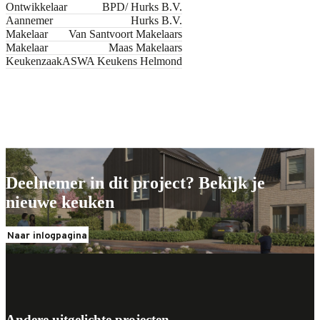
Ontwikkelaar
BPD/ Hurks B.V.
Aannemer
Hurks B.V.
Makelaar
Van Santvoort Makelaars
Makelaar
Maas Makelaars
Keukenzaak
ASWA Keukens Helmond
Jouw nieuwe keuken
Jouw nieuwe keuken
Deelnemer in dit project? Bekijk je
nieuwe keuken
Naar inlogpagina
Andere uitgelichte projecten