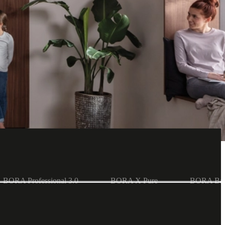
Kookdampen en -geuren stijgen maximaal één meter per seconde. De
 door deze afzuigingstechniek ontstaat, zorgt ervoor dat kookdampen
BORA Professional 3.0
BORA X Pure
BORA Bas