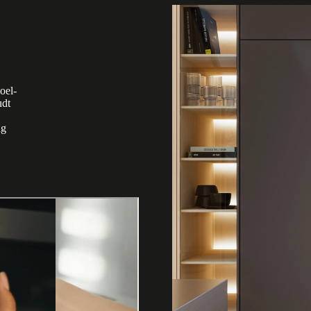
oel-
udt
ng