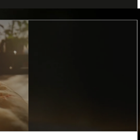
den tot een keukenrevolutie. Met de
nieuwe BORA X BO, de eerste