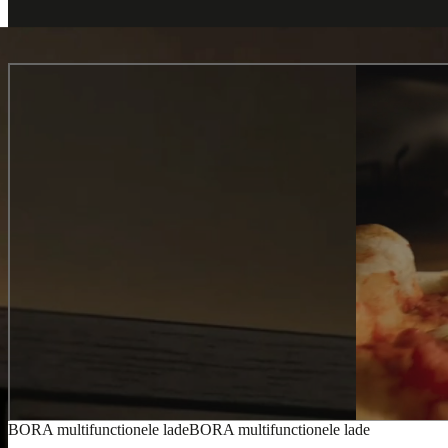
BORA X BO oven
BORA X BO oven
Na de revolutionaire afzuigtechnologie komt BORA nu met iets nieuw
flexibele oven met gelijkmatige stoomopwekking, heb je gegarandeerd
BORA multifunctionele lade
BORA multifunctionele lade