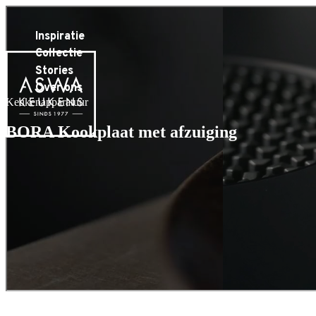
Inspiratie
Collectie
Stories
Over ons
Keukenapparatuur
BORA Kookplaat met afzuiging
Basic
Pure
X Pure
S Pure
M Pure
Classic 2.0
Professional 3.0
X BO
Free