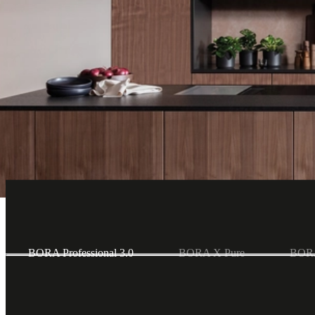
Hoe werkt de BORA afzuiging?
Hoe werkt
De afzuigsystemen van BORA zijn gebaseerd op een natuurkundig basi
BORA kookveldafzuiging zuigt echter de kookwasem met een snelheid 
en -geuren effectief en direct bij het kookveld worden afgezogen. Result
Kookplaten met afzuiging
Kookplaten met afzuiging
BORA Professional 3.0
BORA X Pure
BORA