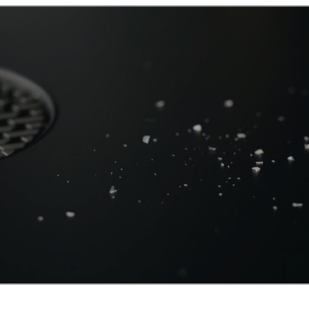
ze
Cool
Multifunctionele lade
Qvac
Verlichting
Filter