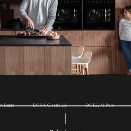
 de BORA afzuiging?
sprincipe. Dit klinkt ingewikkeld, maar is eenvoudig te begrijpen. 
van circa 4 meter per seconde naar beneden af. De dwarsstroming die
aat: je kookt alsof je in de frisse lucht staat.
 Basic
BORA Classic 2.0
BORA M Pure