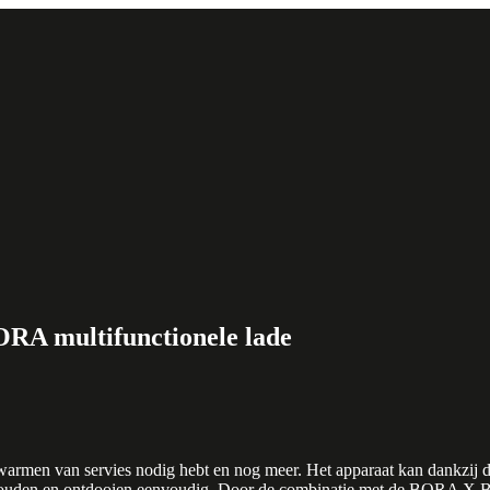
RA multifunctionele lade
armen van servies nodig hebt en nog meer. Het apparaat kan dankzij d
houden en ontdooien eenvoudig. Door de combinatie met de BORA X BO 