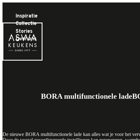
Inspiratie
Collectie
Stories
Over ons
Producten
BORA multifunctionele lade
BO
De nieuwe BORA multifunctionele lade kan alles wat je voor het verw
Door de vooraf geconfigureerde instellingen kan regenereren, warm