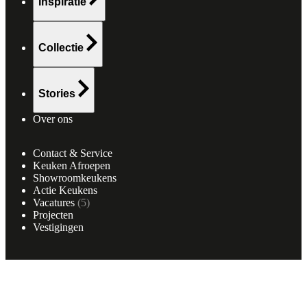
Inspiratie
Collectie
Stories
Over ons
Contact & Service
Keuken Afroepen
Showroomkeukens
Actie Keukens
Vacatures
(
5
)
Projecten
Vestigingen
Klantenservice
Neem contact op met onze klantenservice.
Afspraak maken