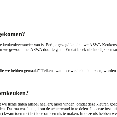
 gekomen?
keukenleverancier van is. Eerlijk gezegd kenden we ASWA Keukens ni
loten we gewoon met ASWA door te gaan. En dat bleek uiteindelijk een su
 die we hebben gemaakt”
“Telkens wanneer we de keuken zien, worden 
oomkeuken?
e lichte tinten allebei heel erg mooi vinden, omdat deze kleuren goe
den. Daarna was het tijd om de achterwand in te delen. In eerste insta
r) kwam toen met het idee om een nis te maken. In deze nis hebben we