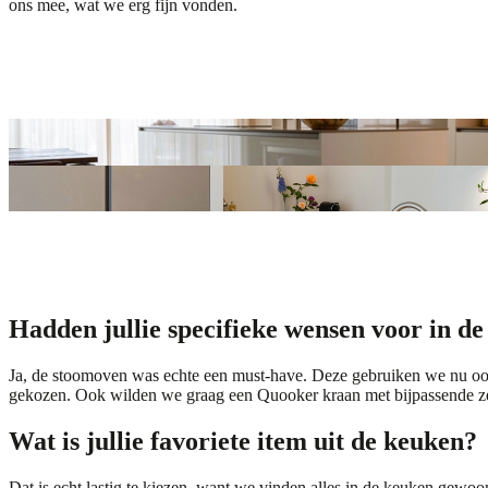
ons mee, wat we erg fijn vonden.
Hadden jullie specifieke wensen voor in d
Ja, de stoomoven was echte een must-have. Deze gebruiken we nu ook
gekozen. Ook wilden we graag een
Quooker kraan
met bijpassende z
Wat is jullie favoriete item uit de keuken?
Dat is echt lastig te kiezen, want we vinden alles in de keuken gew