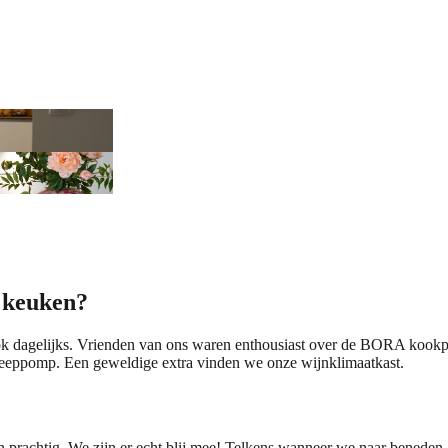
e keuken?
 dagelijks. Vrienden van ons waren enthousiast over de
BORA kookpla
eeppomp. Een geweldige extra vinden we onze wijnklimaatkast.
oon prachtig. We zijn er echt blij mee! Telkens wanneer we naar benede