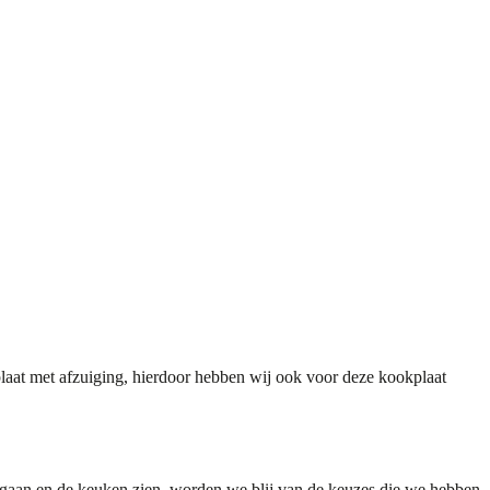
at met afzuiging
, hierdoor hebben wij ook voor deze kookplaat
n gaan en de keuken zien, worden we blij van de keuzes die we hebben