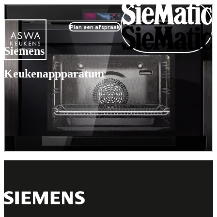
Plan een afspraak
Siemens
Keukenappparatuur
StudioLine
iQ700 serie
GlassdraftAir
Home Connect