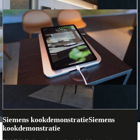
Connect
Altijd verbonden met Siemens
Home Connect
Geniet van extra gemak en nog meer flexibiliteit met Siemens
huishoudelijke apparaten die wifi-functionaliteit hebben. Met de
eenvoudige bediening via de Home Connect-app kun je
bijvoorbeeld de oven voorverwarmen terwijl je nog in de
supermarkt bent, het licht van je afzuigkap aanpassen vanaf de
eettafel, of je favoriete koffiespecialiteit kiezen vanuit je luie stoel.
Laat diverse Home Connect-apparaten met elkaar communiceren
voor ultiem gebruiksgemak, zoals de Home Connect afzuigkap die
automatisch begint te ventileren zodra de kookplaat wordt
ingeschakeld, waardoor vieze vingerafdrukken worden voorkomen.
Ontdek Home Connect in onze ASWA Smart Living ruimte in
Helmond!
Siemens kookdemonstratie
Siemens
kookdemonstratie