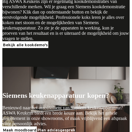
Bij ASWA Keukens zijn er regelmatig kookdemonstraties van
verschillende merken. Wil je graag een Siemens kookdemonstratie
bijwonen? Klik dan op onderstaande button en bekijk de
eerstvolgende mogelijkheid. Professionele koks leren je alles over
koken met stoom en de mogelijkheden van Siemens
keukenapparatuur. Zo zie je de apparaten in werking, kun je
proeven van het resultaat en is er uiteraard de mogelijkheid om jouw
vragen te stellen.
Bekijk alle kookdemo's
Ontdek Siemens
Ontdek Siemens
Siemens keukenapparatuur kopen?
Benieuwd naar het assoirtement van Siemens keukenapparatuur?
ASWA Keukens biedt een brede keuze aan. Bekijk het gehele
assoirtement in onze showrooms, of maak vrijblijvend een afspraak
voor persoonlijk advies.
Maak moodboard
Plan adviesgesprek