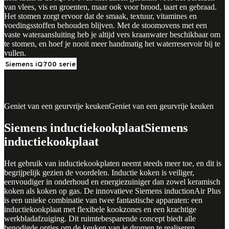
van vlees, vis en groenten, maar ook voor brood, taart en gebraad.
Het stomen zorgt ervoor dat de smaak, textuur, vitamines en
voedingsstoffen behouden blijven. Met de stoomovens met een
vaste wateraansluiting heb je altijd vers kraanwater beschikbaar om
te stomen, en hoef je nooit meer handmatig het waterreservoir bij te
vullen.
Siemens iQ700 serie
Geniet van een geurvrije keuken
Geniet van een geurvrije keuken
Siemens inductiekookplaat
Siemens
inductiekookplaat
Het gebruik van inductiekookplaten neemt steeds meer toe, en dit is
begrijpelijk gezien de voordelen. Inductie koken is veiliger,
eenvoudiger in onderhoud en energiezuiniger dan zowel keramisch
koken als koken op gas. De innovatieve Siemens inductionAir Plus
is een unieke combinatie van twee fantastische apparaten: een
inductiekookplaat met flexibele kookzones en een krachtige
werkbladafzuiging. Dit ruimtebesparende concept biedt alle
benodigde opties om de keuken van je dromen te realiseren.