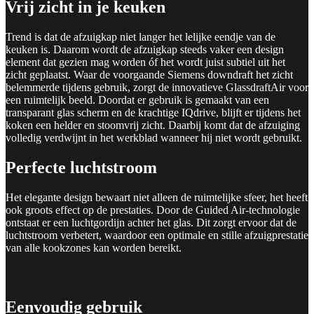
Vrij zicht in je keuken
Trend is dat de afzuigkap niet langer het lelijke eendje van de
keuken is. Daarom wordt de afzuigkap steeds vaker een design
element dat gezien mag worden óf het wordt juist subtiel uit het
zicht geplaatst. Waar de voorgaande Siemens downdraft het zicht
belemmerde tijdens gebruik, zorgt de innovatieve GlassdraftAir voor
een ruimtelijk beeld. Doordat er gebruik is gemaakt van een
transparant glas scherm en de krachtige IQdrive, blijft er tijdens het
koken een helder en stoomvrij zicht. Daarbij komt dat de afzuiging
volledig verdwijnt in het werkblad wanneer hij niet wordt gebruikt.
Perfecte luchtstroom
Het elegante design bewaart niet alleen de ruimtelijke sfeer, het heeft
ook groots effect op de prestaties. Door de Guided Air-technologie
ontstaat er een luchtgordijn achter het glas. Dit zorgt ervoor dat de
luchtstroom verbetert, waardoor een optimale en stille afzuigprestatie
van alle kookzones kan worden bereikt.
Eenvoudig gebruik