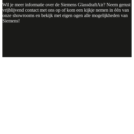
Wil je meer informatie over de Siemens GlassdraftAir? Neem gerust
vrijblijvend
contact
met ons op of kom een kijkje nemen in één van
onze showrooms en bekijk met eigen ogen alle mogelijkheden van
Siemens!