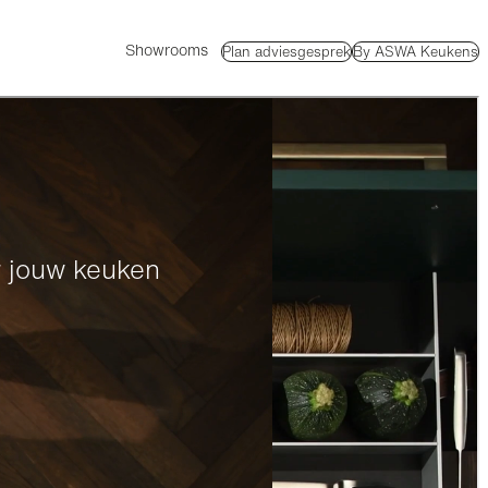
Showrooms
Plan adviesgesprek
By ASWA Keukens
r jouw keuken