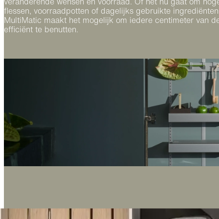
veranderende wensen en voorraad. Of het nu gaat om hog
flessen, voorraadpotten of dagelijks gebruikte ingrediënten
MultiMatic maakt het mogelijk om iedere centimeter van d
efficiënt te benutten.