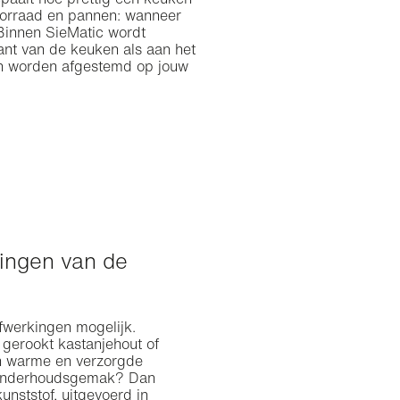
epaalt hoe prettig een keuken
voorraad en pannen: wanneer
. Binnen SieMatic wordt
nt van de keuken als aan het
en worden afgestemd op jouw
kingen van de
fwerkingen mogelijk.
 gerookt kastanjehout of
en warme en verzorgde
en onderhoudsgemak? Dan
unststof, uitgevoerd in