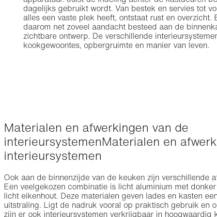
apparatuur. Juist de indeling achter de kastdeuren b
dagelijks gebruikt wordt. Van bestek en servies tot 
alles een vaste plek heeft, ontstaat rust en overzicht
daarom net zoveel aandacht besteed aan de binnenka
zichtbare ontwerp. De verschillende interieursystem
kookgewoontes, opbergruimte en manier van leven.
Materialen en afwerkingen van de
interieursystemen
Materialen en afwer
interieursystemen
Ook aan de binnenzijde van de keuken zijn verschillende a
Een veelgekozen combinatie is licht aluminium met donker
licht eikenhout. Deze materialen geven lades en kasten e
uitstraling. Ligt de nadruk vooral op praktisch gebruik 
zijn er ook interieursystemen verkrijgbaar in hoogwaardig k