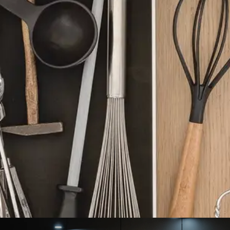
kom schuivende inhoud met Flock2Block
uiven. Het Flock2Block systeem voorkomt dit door gebruik t
inzetbakken en andere accessoires blijven hierdoor stevig o
 lade.