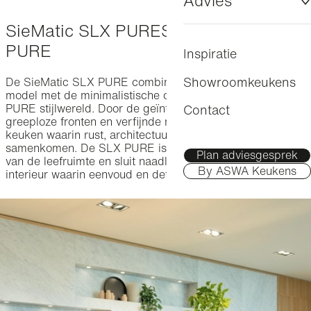
Advies
Amsterdam
Fronten
Accessoires
SieMatic SLX PURE
SieMatic SLX
SieMatic Studio
Advies & contact
Amstelveen
PURE
Inspiratie
Prijs
Officiële SieMatic-dealer
ASWA Keukens
Showroomkeukens
De SieMatic SLX PURE combineert het iconische SLX
model met de minimalistische ontwerpfilosofie van de
Veelgestelde vragen
PURE stijlwereld. Door de geïntegreerde verlichting,
Contact
greeploze fronten en verfijnde materialen ontstaat een
Brochure
keuken waarin rust, architectuur en functionaliteit
samenkomen. De SLX PURE is ontworpen als onderdeel
Plan adviesgesprek
van de leefruimte en sluit naadloos aan op een modern
By ASWA Keukens
interieur waarin eenvoud en detail hand in hand gaan.
SLX PURE
SLX PURE
Het iconische model binnen de PURE
stijlwereld
Het iconische model binnen
de PURE stijlwereld