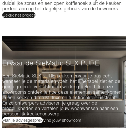
duidelijke zones en een open koffiehoek sluit de keuken
perfect aan op het dagelijks gebruik van de bewoners.
Bekijk het project
Ervaar de SieMatic SLX PURE
Een SieMatic SLX PURE keuken ervaar je pas echt
wanneer je de materialen voelt, het lijnenspel ziet en de
geïntegreerde verlichting in werking beleeft. In onze
showrooms ontdek je hoe deze elementen samenkomen
in een keuken die rust, luxe en functionaliteit uitstraalt.
Onze ontwerpers adviseren je graag over de
mogelijkheden en vertalen jouw woonwensen naar een
persoonlijk keukenontwerp.
Plan je adviesgesprek
Vind jouw showroom