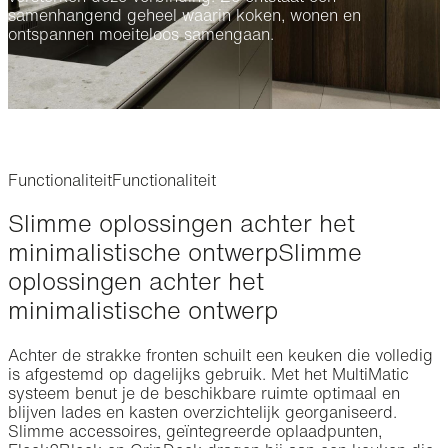
samenhangend geheel waarin koken, wonen en
ontspannen moeiteloos samengaan.
Functionaliteit
Functionaliteit
Slimme oplossingen achter het
minimalistische ontwerp
Slimme
oplossingen achter het
minimalistische ontwerp
Achter de strakke fronten schuilt een keuken die volledig
is afgestemd op dagelijks gebruik. Met het MultiMatic
systeem benut je de beschikbare ruimte optimaal en
blijven lades en kasten overzichtelijk georganiseerd.
Slimme accessoires, geïntegreerde oplaadpunten,