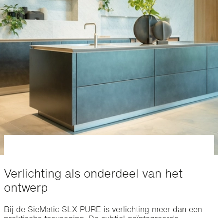
De SieMatic SLX is één van de meest herkenbare
modellen binnen de PURE stijlwereld. Waar PURE draait
om rust, heldere lijnen en een minimalistische uitstraling,
voegt de SLX daar een verfijnd designelement aan toe.
De geïntegreerde ledverlichting in de greeplijst
accentueert de horizontale en verticale belijning van het
ontwerp, zonder afbreuk te doen aan de rustige
uitstraling. Juist deze combinatie maakt de SLX PURE tot
een geliefde keuze voor moderne leefkeukens waarin
architectuur, licht en materiaalgebruik centraal staan.
Verlichting als onderdeel van het
ontwerp
Bij de SieMatic SLX PURE is verlichting meer dan een