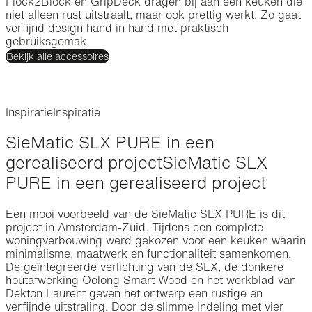
Flock2Block en GripDeck dragen bij aan een keuken die
niet alleen rust uitstraalt, maar ook prettig werkt. Zo gaat
verfijnd design hand in hand met praktisch
gebruiksgemak.
Bekijk alle accessoires
Inspiratie
Inspiratie
SieMatic SLX PURE in een
gerealiseerd project
SieMatic SLX
PURE in een gerealiseerd project
Een mooi voorbeeld van de SieMatic SLX PURE is dit
project in Amsterdam-Zuid. Tijdens een complete
woningverbouwing werd gekozen voor een keuken waarin
minimalisme, maatwerk en functionaliteit samenkomen.
De geïntegreerde verlichting van de SLX, de donkere
houtafwerking Oolong Smart Wood en het werkblad van
Dekton Laurent geven het ontwerp een rustige en
verfijnde uitstraling. Door de slimme indeling met vier