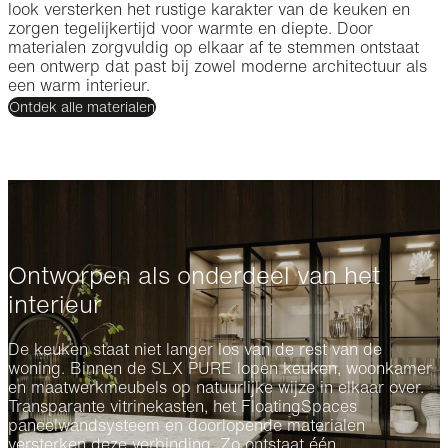
look versterken het rustige karakter van de keuken en
zorgen tegelijkertijd voor warmte en diepte. Door
materialen zorgvuldig op elkaar af te stemmen ontstaat
een ontwerp dat past bij zowel moderne architectuur als
een warm interieur.
Ontdek alle materialen
Ontworpen als onderdeel van het
interieur
De keuken staat niet langer los van de rest van de
woning. Binnen de SLX PURE lopen keuken, woonkamer
en maatwerkmeubels op natuurlijke wijze in elkaar over.
Transparante vitrinekasten, het FloatingSpaces
paneelwandsysteem en doorlopende materialen
versterken deze verbinding. Zo ontstaat één