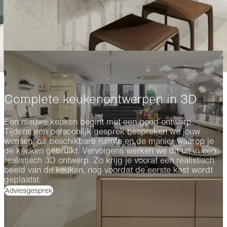
welke materialen, kleuren en oplossingen het beste
aansluiten bij jouw smaak en woning.
Complete keukenontwerpen in 3D
Een nieuwe keuken begint met een goed ontwerp.
Tijdens een persoonlijk gesprek bespreken we jouw
wensen, de beschikbare ruimte en de manier waarop je
de keuken gebruikt. Vervolgens werken we dit uit in een
realistisch 3D ontwerp. Zo krijg je vooraf een realistisch
beeld van de keuken, nog voordat de eerste kast wordt
geplaatst.
Adviesgesprek