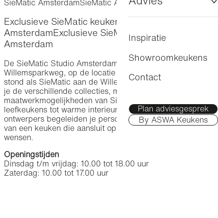
Advies
Amsterdam
SieMatic Amsterdam
SieMatic Amsterdam
Fronten
Accessoires
Exclusieve SieMatic keukens in
SieMatic Studio
Advies & contact
Amstelveen
Amsterdam
Exclusieve SieMatic keukens in
Inspiratie
Amsterdam
Prijs
Officiële SieMatic-dealer
ASWA Keukens
Showroomkeukens
De SieMatic Studio Amsterdam is gevestigd aan de
Veelgestelde vragen
Willemsparkweg, op de locatie die voorheen bekend
Contact
stond als SieMatic aan de Willemsparkweg. Hier ontdek
Brochure
je de verschillende collecties, materialen en
maatwerkmogelijkheden van SieMatic, van strakke
Plan adviesgesprek
leefkeukens tot warme interieurconcepten. Onze
ontwerpers begeleiden je persoonlijk bij het realiseren
By ASWA Keukens
van een keuken die aansluit op jouw woning, interieur en
wensen.
Openingstijden
Dinsdag t/m vrijdag: 10.00 tot 18.00 uur
Zaterdag: 10.00 tot 17.00 uur