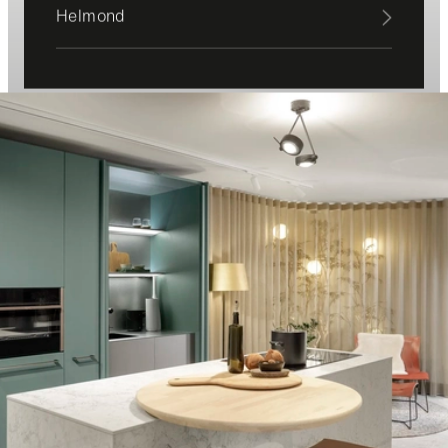
Helmond
SieMatic aan de Willemsparkweg
SieMatic aan de
Willemsparkweg
Ervaar SieMatic van dichtbij
Ervaar SieMatic van
dichtbij
In de studio kun je materialen, afwerkingen en details van
dichtbij bekijken. Door verschillende houtfineersoorten,
lakafwerkingen, keramiek en andere materialen naast
elkaar te zien, ontstaat een veel beter beeld dan op een
scherm of in een brochure. Iedere opstelling laat een
andere benadering van keukenontwerp zien. Zo ontdek je