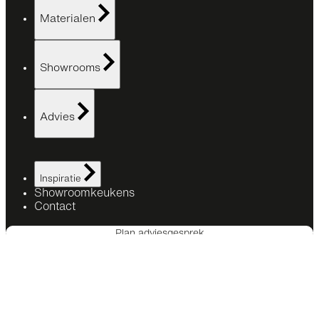
Materialen
Showrooms
Advies
Inspiratie
Showroomkeukens
Contact
Plan adviesgesprek
SieMatic Studio
Amsterdam
Amstelveen