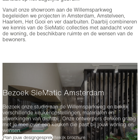
Vanuit onze showroom aan de Willemsparkweg
begeleiden we projecten in Amsterdam, Amstelveen,
Haarlem, Het Gooi en ver daarbuiten. Daarbij combineren
we kennis van de SieMatic collecties met aandacht voor
de woning, de beschikbare ruimte en de wensen van de
bewoners.
Bezoek SieMatic Amsterdam
Bezoek onze studio aan de Willemsparkweg en bekijk
verschillende keukenopstellingen, materialen en
afwerkingen van dichtbij. Onze ontwerpers denken graag
met je mee over een keuken die past bij jouw woning en
wensen.
Plan jouw designgesprek
Bekijk brochure