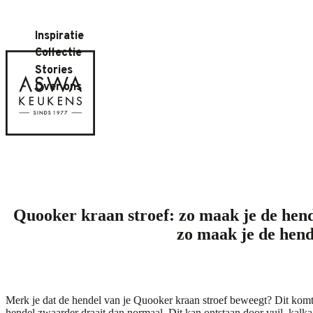
Inspiratie
Collectie
Stories
Over ons
Quooker kraan stroef: zo maak je de hend
zo maak je de hend
Merk je dat de hendel van je Quooker kraan stroef beweegt? Dit komt 
hendel zwaarder draait dan normaal. Dit kan ontstaan door vuil, kal