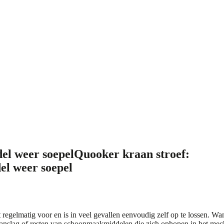
el weer soepel
Quooker kraan stroef:
el weer soepel
regelmatig voor en is in veel gevallen eenvoudig zelf op te lossen. Wa
kaanslag of resten van schoonmaakmiddelen die zich ophopen in het mech