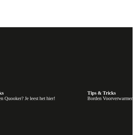
ks
Tips & Tricks
n Quooker? Je leest het hier!
Borden Voorverwarmen? 