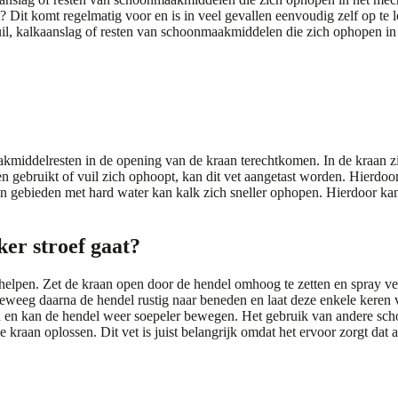
 Dit komt regelmatig voor en is in veel gevallen eenvoudig zelf op te
uil, kalkaanslag of resten van schoonmaakmiddelen die zich ophopen in
kmiddelresten in de opening van de kraan terechtkomen. In de kraan zi
 gebruikt of vuil zich ophoopt, kan dit vet aangetast worden. Hierd
in gebieden met hard water kan kalk zich sneller ophopen. Hierdoor k
ker stroef gaat?
helpen. Zet de kraan open door de hendel omhoog te zetten en spray ve
 Beweeg daarna de hendel rustig naar beneden en laat deze enkele kere
raan en kan de hendel weer soepeler bewegen. Het gebruik van andere 
e kraan oplossen. Dit vet is juist belangrijk omdat het ervoor zorgt dat