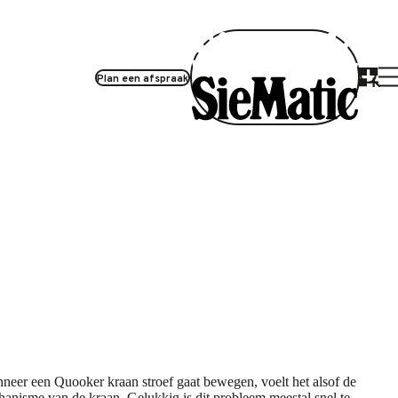
Plan een afspraak
nneer een Quooker kraan stroef gaat bewegen, voelt het alsof de
anisme van de kraan. Gelukkig is dit probleem meestal snel te