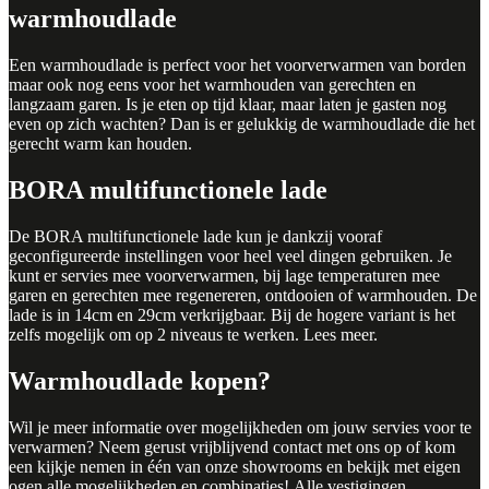
warmhoudlade
Een
warmhoudlade
is perfect voor het voorverwarmen van borden
maar ook nog eens voor het warmhouden van gerechten en
langzaam garen. Is je eten op tijd klaar, maar laten je gasten nog
even op zich wachten? Dan is er gelukkig de warmhoudlade die het
gerecht warm kan houden.
BORA multifunctionele lade
De BORA multifunctionele lade kun je dankzij vooraf
geconfigureerde instellingen voor heel veel dingen gebruiken. Je
kunt er servies mee voorverwarmen, bij lage temperaturen mee
garen en gerechten mee regenereren, ontdooien of warmhouden. De
lade is in 14cm en 29cm verkrijgbaar. Bij de hogere variant is het
zelfs mogelijk om op 2 niveaus te werken.
Lees meer.
Warmhoudlade kopen?
Wil je meer informatie over mogelijkheden om jouw servies voor te
verwarmen? Neem gerust vrijblijvend
contact
met ons op of kom
een kijkje nemen in één van onze showrooms en bekijk met eigen
ogen alle mogelijkheden en combinaties! Alle vestigingen