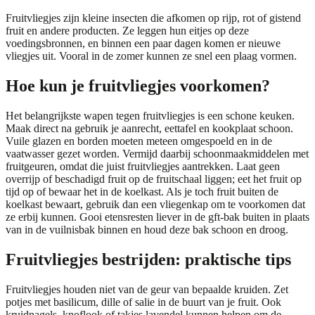
Fruitvliegjes zijn kleine insecten die afkomen op rijp, rot of gistend
fruit en andere producten. Ze leggen hun eitjes op deze
voedingsbronnen, en binnen een paar dagen komen er nieuwe
vliegjes uit. Vooral in de zomer kunnen ze snel een plaag vormen.
Hoe kun je fruitvliegjes voorkomen?
Het belangrijkste wapen tegen fruitvliegjes is een schone keuken.
Maak direct na gebruik je aanrecht, eettafel en kookplaat schoon.
Vuile glazen en borden moeten meteen omgespoeld en in de
vaatwasser gezet worden. Vermijd daarbij schoonmaakmiddelen met
fruitgeuren, omdat die juist fruitvliegjes aantrekken. Laat geen
overrijp of beschadigd fruit op de fruitschaal liggen; eet het fruit op
tijd op of bewaar het in de koelkast. Als je toch fruit buiten de
koelkast bewaart, gebruik dan een vliegenkap om te voorkomen dat
ze erbij kunnen. Gooi etensresten liever in de gft-bak buiten in plaats
van in de vuilnisbak binnen en houd deze bak schoon en droog.
Fruitvliegjes bestrijden: praktische tips
Fruitvliegjes houden niet van de geur van bepaalde kruiden. Zet
potjes met basilicum, dille of salie in de buurt van je fruit. Ook
kruidnagels, knoflook of takjes lavendel kunnen helpen om de