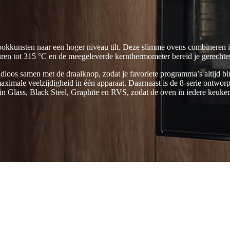
ookkunsten naar een hoger niveau tilt. Deze slimme ovens combineren 
uren tot 315 °C en de meegeleverde kernthermometer bereid je gerechten
adloos samen met de draaiknop, zodat je favoriete programma’s altijd b
maximale veelzijdigheid in één apparaat. Daarnaast is de 8-serie ontw
 in Glass, Black Steel, Graphite en RVS, zodat de oven in iedere keukens