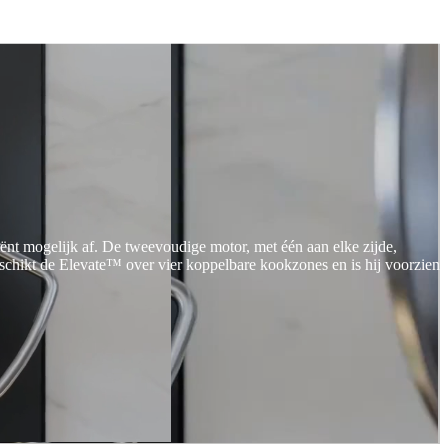
ënt mogelijk af. De tweevoudige motor, met één aan elke zijde,
beschikt de Elevate™ over vier koppelbare kookzones en is hij voorzien