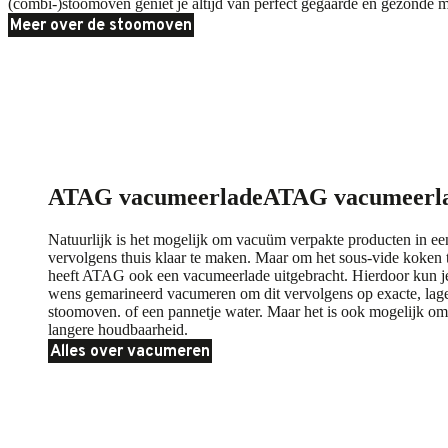
(combi-)stoomoven geniet je altijd van perfect gegaarde en gezonde m
Meer over de stoomoven
ATAG vacumeerlade
ATAG vacumeerl
Natuurlijk is het mogelijk om vacuüm verpakte producten in e
vervolgens thuis klaar te maken. Maar om het sous-vide koken t
heeft ATAG ook een vacumeerlade uitgebracht. Hierdoor kun je
wens gemarineerd vacumeren om dit vervolgens op exacte, lage
stoomoven. of een pannetje water. Maar het is ook mogelijk o
langere houdbaarheid.
Alles over vacumeren