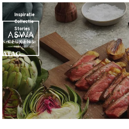
Inspiratie
Collectie
Stories
Over ons
Keukenapparatuur
ATAG
ATAG 3-in-1-oven
5-in-1 oven
Celsius°Cooking™
Elevate™ kookplaa