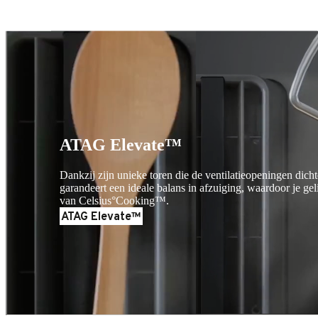
Kookplaat met afzuiging
Kookplaat met afzuiging
ATAG Elevate™
Dankzij zijn unieke toren die de ventilatieopeningen dic
garandeert een ideale balans in afzuiging, waardoor je ge
van Celsius°Cooking™.
ATAG Elevate™