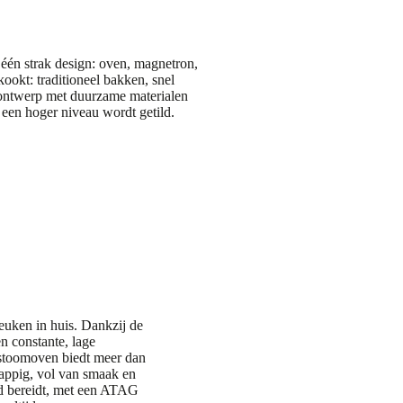
 één strak design: oven, magnetron,
ookt: traditioneel bakken, snel
 ontwerp met duurzame materialen
r een hoger niveau wordt getild.
euken in huis. Dankzij de
n constante, lage
stoomoven biedt meer dan
sappig, vol van smaak en
ood bereidt, met een ATAG