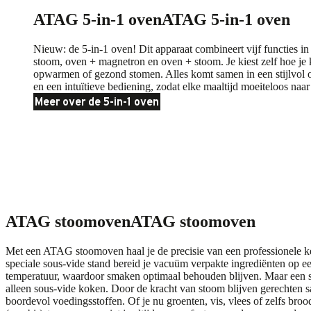
ATAG 5-in-1 oven
ATAG 5-in-1 oven
Nieuw: de 5-in-1 oven! Dit apparaat combineert vijf functies in
stoom, oven + magnetron en oven + stoom. Je kiest zelf hoe je k
opwarmen of gezond stomen. Alles komt samen in een stijlvol
en een intuïtieve bediening, zodat elke maaltijd moeiteloos naa
Meer over de 5-in-1 oven
ATAG stoomoven
ATAG stoomoven
Met een ATAG stoomoven haal je de precisie van een professionele k
speciale sous-vide stand bereid je vacuüm verpakte ingrediënten op ee
temperatuur, waardoor smaken optimaal behouden blijven. Maar een 
alleen sous-vide koken. Door de kracht van stoom blijven gerechten 
boordevol voedingsstoffen. Of je nu groenten, vis, vlees of zelfs br