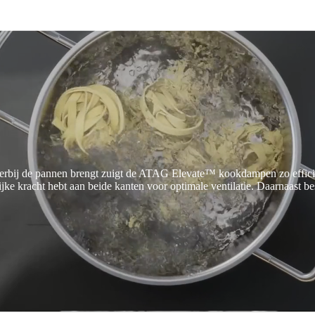
hterbij de pannen brengt zuigt de ATAG Elevate™ kookdampen zo effici
lijke kracht hebt aan beide kanten voor optimale ventilatie. Daarnaast 