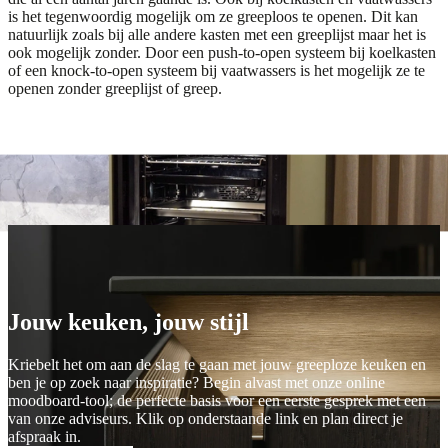
is het tegenwoordig mogelijk om ze greeploos te openen. Dit kan
natuurlijk zoals bij alle andere kasten met een greeplijst maar het is
ook mogelijk zonder. Door een push-to-open systeem bij koelkasten
of een knock-to-open systeem bij vaatwassers is het mogelijk ze te
openen zonder greeplijst of greep.
Play
Moodboard maken
Moodboard maken
Jouw keuken, jouw stijl
Kriebelt het om aan de slag te gaan met jouw greeploze keuken en
ben je op zoek naar inspiratie? Begin alvast met onze online
moodboard-tool; de perfecte basis voor een eerste gesprek met een
van onze adviseurs. Klik op onderstaande link en plan direct je
afspraak in.