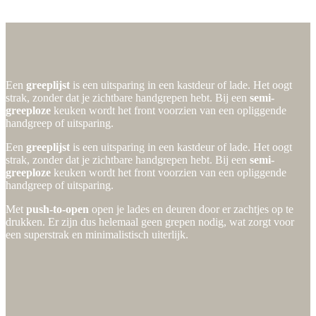
Soorten greeploze keukens
Soorten greeploze keukens
Een
greeplijst
is een uitsparing in een kastdeur of lade. Het oogt
strak, zonder dat je zichtbare handgrepen hebt. Bij een
semi-
greeploze
keuken wordt het front voorzien van een opliggende
handgreep of uitsparing.
Een
greeplijst
is een uitsparing in een kastdeur of lade. Het oogt
strak, zonder dat je zichtbare handgrepen hebt. Bij een
semi-
greeploze
keuken wordt het front voorzien van een opliggende
handgreep of uitsparing.
Met
push-to-open
open je lades en deuren door er zachtjes op te
drukken. Er zijn dus helemaal geen grepen nodig, wat zorgt voor
een superstrak en minimalistisch uiterlijk.
I-luminate
Semi-gree
Met greeplijst
Opliggende 