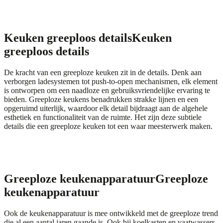
Keuken greeploos details
Keuken
greeploos details
De kracht van een greeploze keuken zit in de details. Denk aan
verborgen ladesystemen tot push-to-open mechanismen, elk element
is ontworpen om een naadloze en gebruiksvriendelijke ervaring te
bieden. Greeploze keukens benadrukken strakke lijnen en een
opgeruimd uiterlijk, waardoor elk detail bijdraagt aan de algehele
esthetiek en functionaliteit van de ruimte. Het zijn deze subtiele
details die een greeploze keuken tot een waar meesterwerk maken.
Greeploze keukenapparatuur
Greeploze
keukenapparatuur
Ook de keukenapparatuur is mee ontwikkeld met de greeploze trend
die al een aantal jaren gaande is. Ook bij koelkasten en vaatwassers