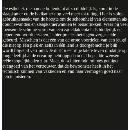
De esthetiek die aan de buitenkant al zo duidelijk is, komt in de
slaapkamer en de badkamer nog veel meer tot uiting. Hier is volop
gebruikgemaakt van de hoogte om de schoonheid van elementen als
douchewanden en slaapkamerwanden te benadrukken. Waar bij veel
mensen de schuine vorm van een zadeldak enkel als hinderlijk en
beperkend wordt ervaren, is hier precies het tegenovergestelde
gebeurd. Misschien is dat één van de grote voordelen van een jeugd
die niet op één plek en zelfs in één land is doorgebracht: je blik
wordt blijvend verruimd. Je durft meer in je latere leven omdat je op
jonge leeftijd al de ervaring hebt opgedaan dat bepaalde wensen
reële mogelijkheden zijn. Maar, de schitterende ruimtes getuigen
evengoed van het vertrouwen dat de bewoonster heeft in het
technisch kunnen van vaklieden en van haar vermogen goed naar
hen te luisteren.