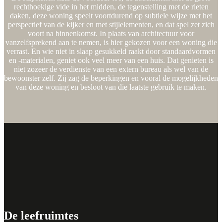
rechthoekige vide in het midden, de tegenstelling met de rieten
daken, deze woning speelt voortdurend op subtiele wijze met het
perspectief van de kijker en met stijlelementen, en dat spel zet zich
voort na binnenkomst. In plaats van architectuur voor
vanzelfsprekend aan te nemen, is hier gekozen voor een woning die
verrast. En wie niet in slaap gesukkeld raakt door standaardvormen
en -materialen, geniet ook veel meer van een huis. Dat genieten is
niet zozeer de verdienste van een extern bureau als wel van de
bewoonster zelf. Zij zag de beperkingen en vooral de mogelijkheden
van deze woning en besloot van die laatste gebruik te maken.
De leefruimtes