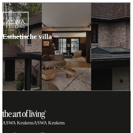
Binnenkijken
Esthetische villa
Plan een adviesgesprek
ASWA Keukens
ASWA Keukens