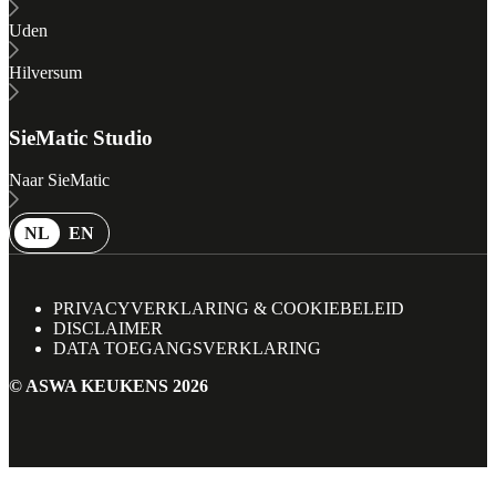
Uden
Hilversum
SieMatic Studio
Naar SieMatic
NL
EN
PRIVACYVERKLARING & COOKIEBELEID
DISCLAIMER
DATA TOEGANGSVERKLARING
©
ASWA KEUKENS
2026