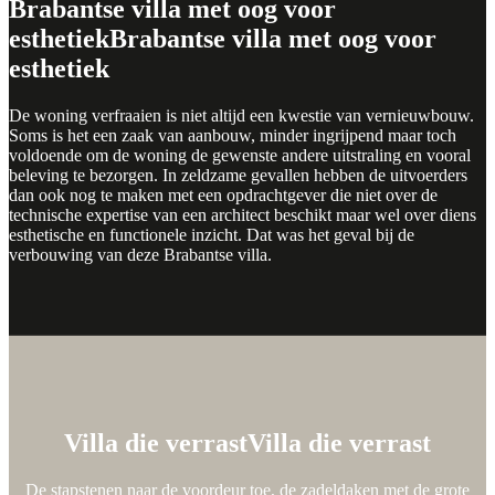
Brabantse villa met oog voor
esthetiek
Brabantse villa met oog voor
esthetiek
De woning verfraaien is niet altijd een kwestie van vernieuwbouw.
Soms is het een zaak van aanbouw, minder ingrijpend maar toch
voldoende om de woning de gewenste andere uitstraling en vooral
beleving te bezorgen. In zeldzame gevallen hebben de uitvoerders
dan ook nog te maken met een opdrachtgever die niet over de
technische expertise van een architect beschikt maar wel over diens
esthetische en functionele inzicht. Dat was het geval bij de
verbouwing van deze Brabantse villa.
De voorzijde
De voorzijde
Villa die verrast
Villa die verrast
De stapstenen naar de voordeur toe, de zadeldaken met de grote