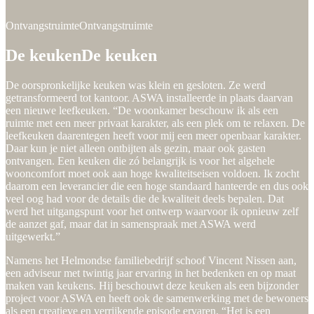
Ontvangstruimte
Ontvangstruimte
De keuken
De keuken
De oorspronkelijke keuken was klein en gesloten. Ze werd
getransformeerd tot kantoor. ASWA installeerde in plaats daarvan
een nieuwe leefkeuken. “De woonkamer beschouw ik als een
ruimte met een meer privaat karakter, als een plek om te relaxen. De
leefkeuken daarentegen heeft voor mij een meer openbaar karakter.
Daar kun je niet alleen ontbijten als gezin, maar ook gasten
ontvangen. Een keuken die zó belangrijk is voor het algehele
wooncomfort moet ook aan hoge kwaliteitseisen voldoen. Ik zocht
daarom een leverancier die een hoge standaard hanteerde en dus ook
veel oog had voor de details die de kwaliteit deels bepalen. Dat
werd het uitgangspunt voor het ontwerp waarvoor ik opnieuw zelf
de aanzet gaf, maar dat in samenspraak met ASWA werd
uitgewerkt.”
Namens het Helmondse familiebedrijf schoof Vincent Nissen aan,
een adviseur met twintig jaar ervaring in het bedenken en op maat
maken van keukens. Hij beschouwt deze keuken als een bijzonder
project voor ASWA en heeft ook de samenwerking met de bewoners
als een creatieve en verrijkende episode ervaren. “Het is een