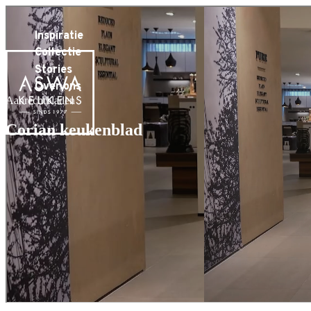
Inspiratie
Collectie
Stories
Over ons
Aanrechtbladen
Corian keukenblad
Plan je adviesgesprek