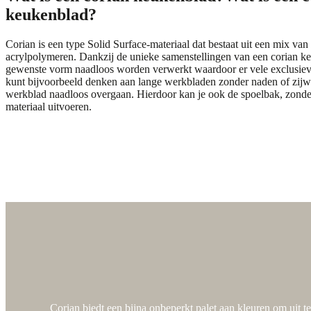
keukenblad?
Corian is een type Solid Surface-materiaal dat bestaat uit een mix van
acrylpolymeren. Dankzij de unieke samenstellingen van een corian k
gewenste vorm naadloos worden verwerkt waardoor er vele exclusieve 
kunt bijvoorbeeld denken aan lange werkbladen zonder naden of zijw
werkblad naadloos overgaan. Hierdoor kan je ook de spoelbak, zonder
materiaal uitvoeren.
Kleuren corian
Kleuren corian
Corian biedt een bijna onbeperkt palet aan kleuren om uit t