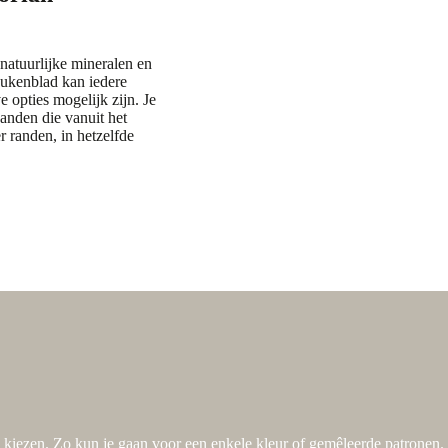
 natuurlijke mineralen en
eukenblad kan iedere
opties mogelijk zijn. Je
anden die vanuit het
 randen, in hetzelfde
e kiezen. Zo kun je gaan voor een enkele kleur of gemêleerde patronen.