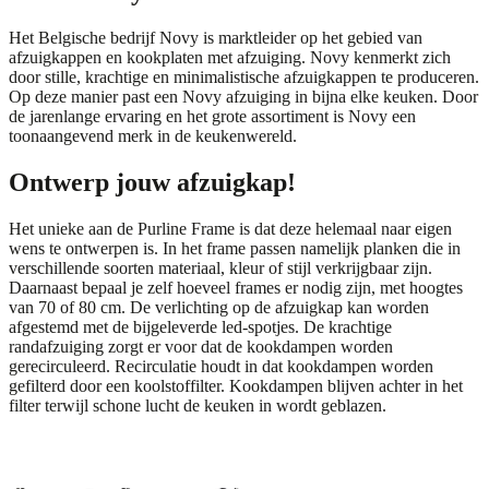
Het Belgische bedrijf Novy is marktleider op het gebied van
afzuigkappen en kookplaten met afzuiging. Novy kenmerkt zich
door stille, krachtige en minimalistische afzuigkappen te produceren.
Op deze manier past een Novy afzuiging in bijna elke keuken. Door
de jarenlange ervaring en het grote assortiment is Novy een
toonaangevend merk in de keukenwereld.
Ontwerp jouw afzuigkap!
Het unieke aan de Purline Frame is dat deze helemaal naar eigen
wens te ontwerpen is. In het frame passen namelijk planken die in
verschillende soorten materiaal, kleur of stijl verkrijgbaar zijn.
Daarnaast bepaal je zelf hoeveel frames er nodig zijn, met hoogtes
van 70 of 80 cm. De verlichting op de afzuigkap kan worden
afgestemd met de bijgeleverde led-spotjes. De krachtige
randafzuiging zorgt er voor dat de kookdampen worden
gerecirculeerd. Recirculatie houdt in dat kookdampen worden
gefilterd door een koolstoffilter. Kookdampen blijven achter in het
filter terwijl schone lucht de keuken in wordt geblazen.