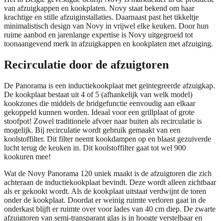
van afzuigkappen en kookplaten. Novy staat bekend om haar
krachtige en stille afzuiginstallaties. Daarnaast past het tikkeltje
minimalistisch design van Novy in vrijwel elke keuken. Door hun
ruime aanbod en jarenlange expertise is Novy uitgegroeid tot
toonaangevend merk in afzuigkappen en kookplaten met afzuiging.
Recirculatie door de afzuigtoren
De Panorama is een inductiekookplaat met geïntegreerde afzuigkap.
De kookplaat bestaat uit 4 of 5 (afhankelijk van welk model)
kookzones die middels de bridgefunctie eenvoudig aan elkaar
gekoppeld kunnen worden. Ideaal voor een grillplaat of grote
stoofpot! Zowel traditionele afvoer naar buiten als recirculatie is
mogelijk. Bij recirculatie wordt gebruik gemaakt van een
koolstoffilter. Dit filter neemt kookdampen op en blaast gezuiverde
lucht terug de keuken in. Dit koolstoffilter gaat tot wel 900
kookuren mee!
Wat de Novy Panorama 120 uniek maakt is de afzuigtoren die zich
achteraan de inductiekookplaat bevindt. Deze wordt alleen zichtbaar
als er gekookt wordt. Als de kookplaat uitstaat verdwijnt de toren
onder de kookplaat. Doordat er weinig ruimte verloren gaat in de
onderkast blijft er ruimte over voor lades van 40 cm diep. De zwarte
afzuigtoren van semi-transparant glas is in hoogte verstelbaar en