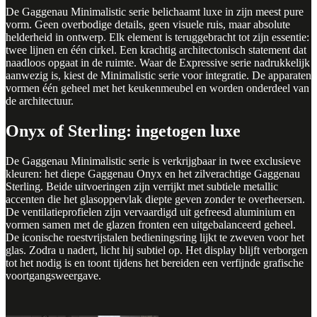
De Gaggenau Minimalistic serie belichaamt luxe in zijn meest pure
vorm. Geen overbodige details, geen visuele ruis, maar absolute
helderheid in ontwerp. Elk element is teruggebracht tot zijn essentie:
twee lijnen en één cirkel. Een krachtig architectonisch statement dat
naadloos opgaat in de ruimte. Waar de Expressive serie nadrukkelijk
aanwezig is, kiest de Minimalistic serie voor integratie. De apparaten
vormen één geheel met het keukenmeubel en worden onderdeel van
de architectuur.
Onyx of Sterling: ingetogen luxe
De Gaggenau Minimalistic serie is verkrijgbaar in twee exclusieve
kleuren: het diepe Gaggenau Onyx en het zilverachtige Gaggenau
Sterling. Beide uitvoeringen zijn verrijkt met subtiele metallic
accenten die het glasoppervlak diepte geven zonder te overheersen.
De ventilatieprofielen zijn vervaardigd uit gefreesd aluminium en
vormen samen met de glazen fronten een uitgebalanceerd geheel.
De iconische roestvrijstalen bedieningsring lijkt te zweven voor het
glas. Zodra u nadert, licht hij subtiel op. Het display blijft verborgen
tot het nodig is en toont tijdens het bereiden een verfijnde grafische
voortgangsweergave.