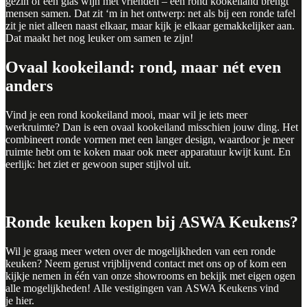
gezin of een glas wijn met vrienden – een rond kookeiland brengt
mensen samen. Dat zit ‘m in het ontwerp: net als bij een ronde tafel
zit je niet alleen naast elkaar, maar kijk je elkaar gemakkelijker aan.
Dat maakt het nog leuker om samen te zijn!
Ovaal kookeiland: rond, maar nét even
anders
Vind je een rond kookeiland mooi, maar wil je iets meer
werkruimte? Dan is een ovaal kookeiland misschien jouw ding. Het
combineert ronde vormen met een langer design, waardoor je meer
ruimte hebt om te koken maar ook meer apparatuur kwijt kunt. En
eerlijk: het ziet er gewoon super stijlvol uit.
Ronde keuken kopen bij ASWA Keukens?
Wil je graag meer weten over de mogelijkheden van een ronde
keuken? Neem gerust vrijblijvend
contact
met ons op of kom een
kijkje nemen in één van onze showrooms en bekijk met eigen ogen
alle mogelijkheden! Alle vestigingen van ASWA Keukens vind
je
hier
.