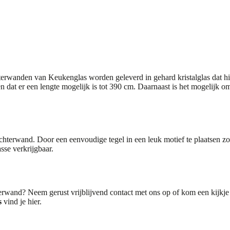
chterwanden van
Keukenglas
worden geleverd in gehard kristalglas dat hi
n dat er een lengte mogelijk is tot 390 cm. Daarnaast is het mogelijk o
hterwand. Door een eenvoudige tegel in een leuk motief te plaatsen zoal
asse verkrijgbaar.
erwand? Neem gerust vrijblijvend
contact
met ons op of kom een kijkje
s
vind je
hier
.