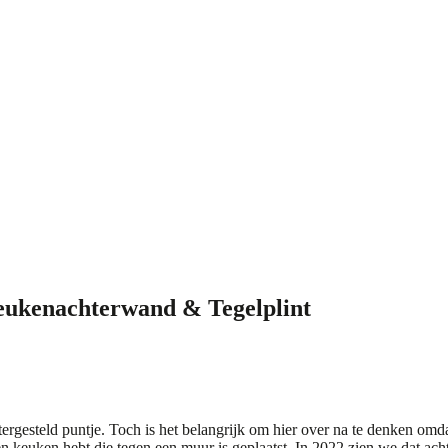
ukenachterwand & Tegelplint
ergesteld puntje. Toch is het belangrijk om hier over na te denken omd
 keuken hebt die tegen een muur is geplaatst. In 2022 zien we dat ach