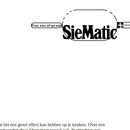
Plan een afspraak
at het een groot effect kan hebben op je keuken. Over een
terwanden door kleur maar vooral ook de structuur, een