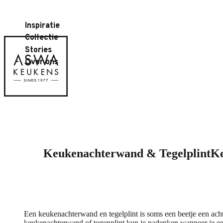
Inspiratie
Collectie
Stories
Over ons
Keukenachterwand & Tegelplint
Ke
Een keukenachterwand en tegelplint is soms een beetje een acht
keukenachterwand of tegenplint kun je nadenken wanneer je een