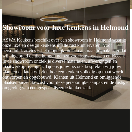
Showroom voor luxe keukens in Helmond
ASWA Keukens beschikt over een showroom in Helmond waar je
onze luxe en design keukens in alle rust kunt ervaren. Voor
persoonlijk advies is het mogelijk om een afspraak te maken, zodat
wij uitgebreid de tijd kunnen nemen voor jouw wensen en ideeën.
In de showroom ontdek je diverse materialen, afwerkingen en
maatwerkoplossingen. Tijdens jouw bezoek bespreken wij jouw
plannen en laten wij zien hoe een keuken volledig op maat wordt
ontworpen en opgebouwd. Klanten uit Helmond en omliggende
plaatsen kiezen bewust voor deze persoonlijke aanpak en de rustige
omgeving van een gespecialiseerde keukenzaak.