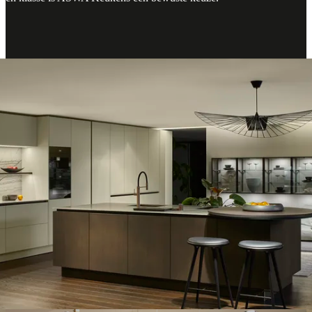
Luxe en design keukens afgestemd op
jouw woning
Luxe en design keukens
afgestemd op jouw woning
De woningen in Helmond en omgeving variëren van moderne
nieuwbouw tot ruime gezinswoningen en vrijstaande huizen. Wij
ontwerpen luxe keukens die aansluiten op deze diversiteit en die
passen binnen het totaalbeeld van jouw woning. Denk aan
maatwerk keukens met een rustige uitstraling, design keukens met
hoogwaardige materialen en open woonkeukens die naadloos
overgaan in het interieur. Functionaliteit en esthetiek komen samen
in een ontwerp dat jarenlang meegaat.