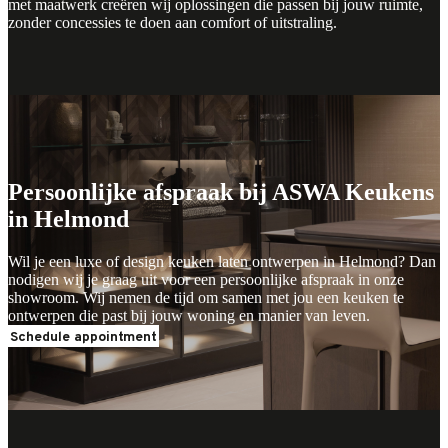
met maatwerk creëren wij oplossingen die passen bij jouw ruimte,
zonder concessies te doen aan comfort of uitstraling.
Persoonlijke afspraak bij ASWA Keukens
in Helmond
Wil je een luxe of design keuken laten ontwerpen in Helmond? Dan
nodigen wij je graag uit voor een persoonlijke afspraak in onze
showroom. Wij nemen de tijd om samen met jou een keuken te
ontwerpen die past bij jouw woning en manier van leven.
Schedule appointment