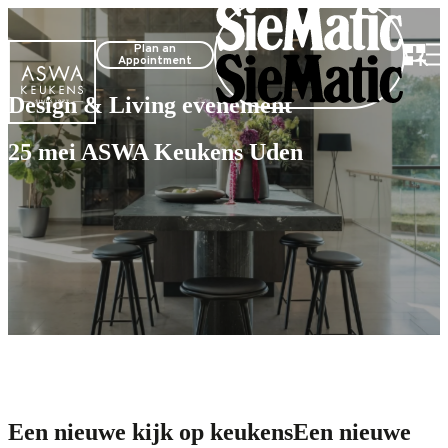
Plan an
Appointment
Design & Living evenement
25 mei ASWA Keukens Uden
Meld je nu gratis aan
Een nieuwe kijk op keukens
Een nieuwe