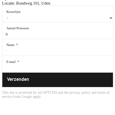
Locatie:
Rondweg 101, Uden
Keuzelijst
Aantal Personen
Naam
*
E-mail
*
Verzenden
This site is protected by reCAPTCHA and the
privacy policy
and
terms of
service
from Google apply.